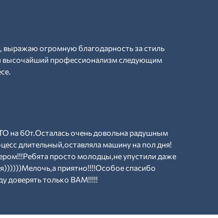
, выражаю огромную благодарность за стиль
 и высочайший профессионализм следующим
се.
О на 60т.Осталась очень довольна радушным
оцесс длительный,оставляла машину на пол дня!
ером!!!Ребята просто молодцы,не упустили даже
я))))))Мелочь,а приятно!!!!Особое спасибо
у доверять только ВАМ!!!!!