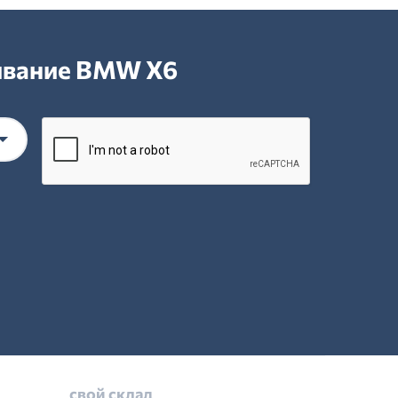
живание BMW X6
свой склад