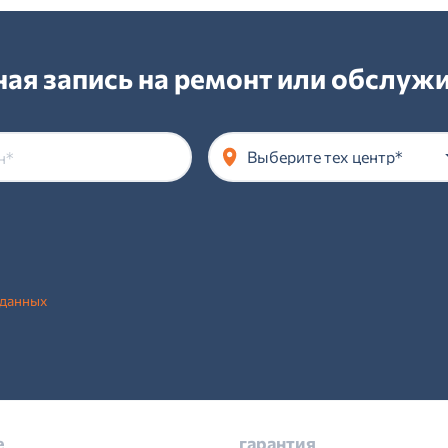
ая запись на ремонт или обслу
Выберите тех центр*
 данных
е
гарантия