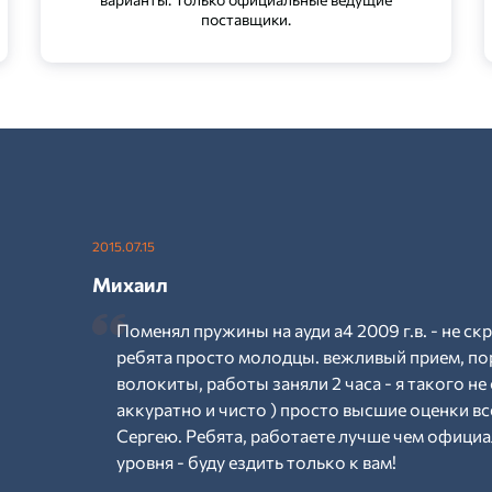
поставщики.
2015.07.15
Михаил
Поменял пружины на ауди а4 2009 г.в. - не ск
ребята просто молодцы. вежливый прием, по
волокиты, работы заняли 2 часа - я такого не 
аккуратно и чисто ) просто высшие оценки вс
Сергею. Ребята, работаете лучше чем официал
уровня - буду ездить только к вам!