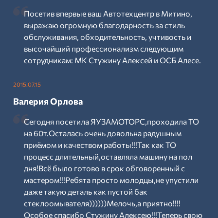
Посетив впервые ваш Автотехцентр в Митино,
выражаю огромную благодарность за стиль
обслуживания, обходительность, учтивость и
высочайший профессионализм следующим
сотрудникам: МК Стужину Алексей и ОСБ Алесе.
2015.07.15
Валерия Орлова
Сегодня посетила ЯУЗАМОТОРС,проходила ТО
на 60т.Осталась очень довольна радушным
приёмом и качеством работы!!!Так как ТО
процесс длительный,оставляла машину на пол
дня!Всё было готово в срок обговоренный с
мастером!!!Ребята просто молодцы,не упустили
даже такую деталь как пустой бак
стеклоомывателя))))))Мелочь,а приятно!!!!
Особое спасибо Стужину Алексею!!!Теперь свою